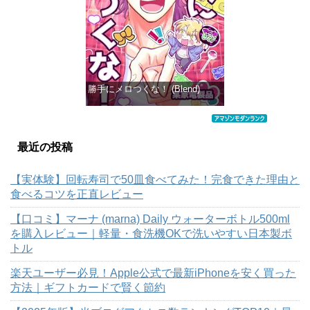
勝手にメロつくな！ (Blend)
価格：¥495
最近の投稿
【実体験】回転寿司で50皿食べてみた！完食できた理由と
食べるコツを正直レビュー
【口コミ】マーナ (marna) Daily ウォーターボトル500ml
を購入レビュー｜軽量・食洗機OKで洗いやすい日本製ボ
トル
楽天ユーザー必見！Apple公式で最新iPhoneを安く買った
方法｜ギフトカードで賢く節約