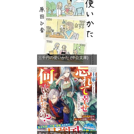
三千円の使いかた (中公文庫)
価格：¥862
6位