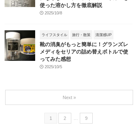
使った溶かし方を徹底解説
2025/10/8
ライフスタイル
旅行・散策
清潔感UP
靴の消臭がもっと簡単に！グランズレ
メディをセリアの詰め替えボトルで使
ってみた感想
2025/10/5
Next »
1
2
…
9