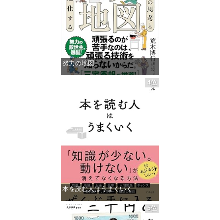
努力の地図
価格：¥1,485
4位
本を読む人はうまくいく
価格：¥1,485
5位