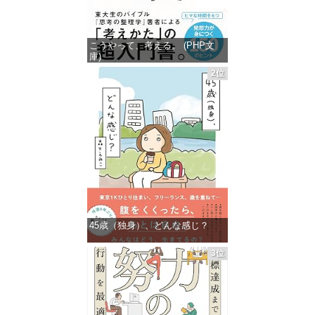
こうやって、考える。 (PHP文
庫)
2位
価格：¥649
45歳（独身）、どんな感じ？
価格：¥715
3位