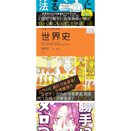
１週間で勝手に自律神経が整っ
ていく体になるすごい方法
9位
価格：¥941
「なぜ？」がわかる世界史 前近
代（古代～宗教改革）
10位
価格：¥1,426