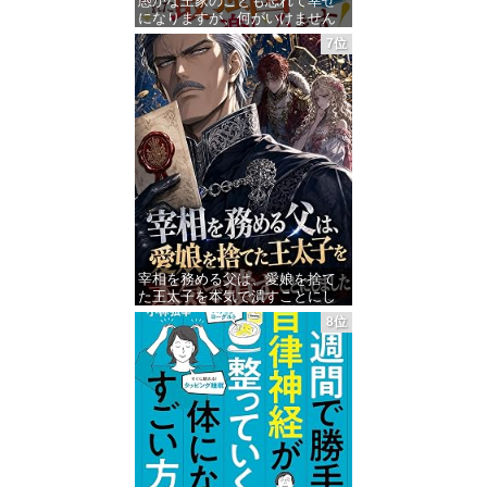
愚かな王家のことも忘れて幸せ
になりますが、何がいけません
の？～婚約破棄された隠れ才女
7位
の完璧な人生計画～【電子限定
SS付き】 (ベリーズファンタジ
ー)
価格：¥1,455
宰相を務める父は、愛娘を捨て
た王太子を本気で潰すことにし
ました 宰相父
8位
価格：¥250