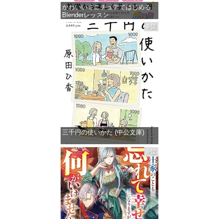
かわいいミニチュアではじめる
Blenderレッスン
8位
価格：¥499
三千円の使いかた (中公文庫)
価格：¥862
9位