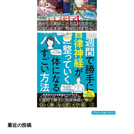
愚かな王家のことも忘れて幸せ
になりますが、何がいけません
の？～婚約破棄された隠れ才女
10位
の完璧な人生計画～【電子限定
SS付き】 (ベリーズファンタジ
ー)
価格：¥1,455
１週間で勝手に自律神経が整っ
ていく体になるすごい方法
価格：¥941
最近の投稿