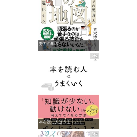
努力の地図
価格：¥1,485
5位
本を読む人はうまくいく
価格：¥1,485
6位