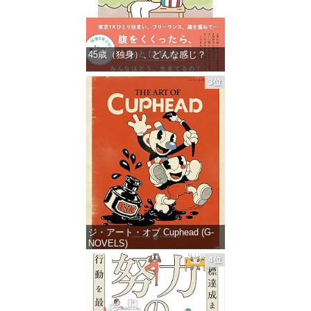
45歳（独身）、どんな感じ？
価格：¥1,359
3位
ジ・アート・オブ Cuphead (G-
NOVELS)
4位
価格：¥4,400