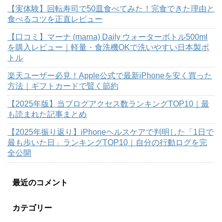
【実体験】回転寿司で50皿食べてみた！完食できた理由と
食べるコツを正直レビュー
【口コミ】マーナ (marna) Daily ウォーターボトル500ml
を購入レビュー｜軽量・食洗機OKで洗いやすい日本製ボ
トル
楽天ユーザー必見！Apple公式で最新iPhoneを安く買った
方法｜ギフトカードで賢く節約
【2025年版】当ブログアクセス数ランキングTOP10｜最
も読まれた記事まとめ
【2025年振り返り】iPhoneヘルスケアで判明した「1日で
最も歩いた日」ランキングTOP10｜自分の行動ログを完
全公開
最近のコメント
カテゴリー