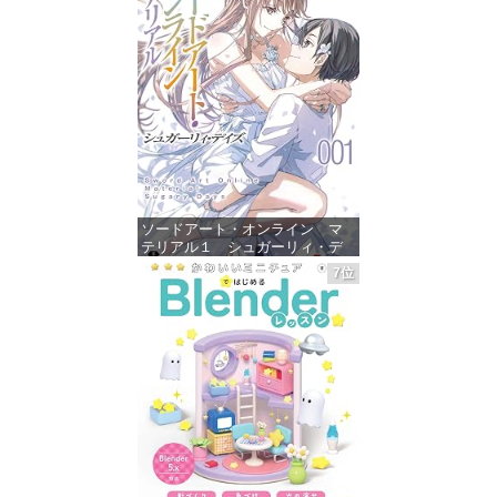
ソードアート・オンライン マ
テリアル１ シュガーリィ・デ
イズ (電撃文庫)
7位
価格：¥880