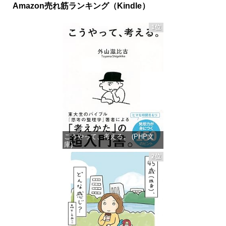
Amazon売れ筋ランキング（Kindle）
1位
こうやって、考える。 (PHP文
庫)
2位
価格：¥649