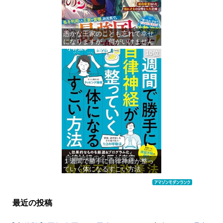
愚かな王家のことも忘れて幸せ
になりますが、何がいけません
の？～婚約破棄された隠れ才女
10位
の完璧な人生計画～【電子限定
SS付き】 (ベリーズファンタジ
ー)
価格：¥1,455
１週間で勝手に自律神経が整っ
ていく体になるすごい方法
価格：¥941
最近の投稿