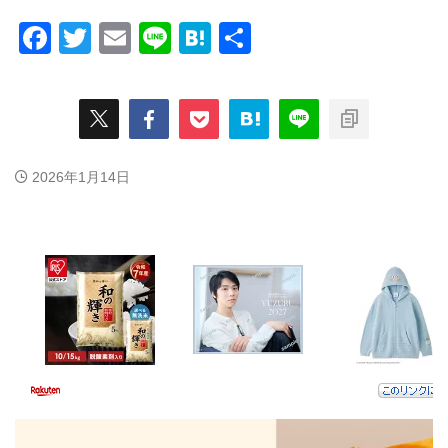
F
T
E
Li
H
共
a
wi
m
n
at
有
c
tt
ail
e
e
e
er
n
b
a
2026年1月14日
o
o
k