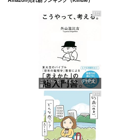
Amazon売れ筋ランキング（Kindle）
1位
こうやって、考える。 (PHP文
庫)
2位
価格：¥649