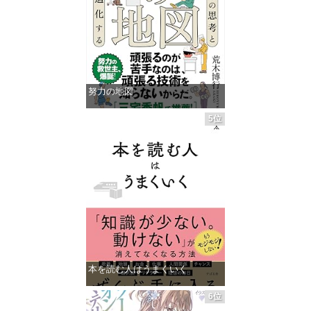
努力の地図
価格：¥1,485
5位
本を読む人はうまくいく
価格：¥1,485
6位