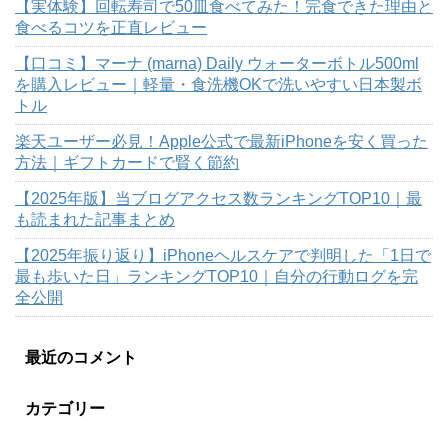
【実体験】回転寿司で50皿食べてみた！完食できた理由と
食べるコツを正直レビュー
【口コミ】マーナ (marna) Daily ウォーターボトル500ml
を購入レビュー｜軽量・食洗機OKで洗いやすい日本製ボ
トル
楽天ユーザー必見！Apple公式で最新iPhoneを安く買った
方法｜ギフトカードで賢く節約
【2025年版】当ブログアクセス数ランキングTOP10｜最
も読まれた記事まとめ
【2025年振り返り】iPhoneヘルスケアで判明した「1日で
最も歩いた日」ランキングTOP10｜自分の行動ログを完
全公開
最近のコメント
カテゴリー