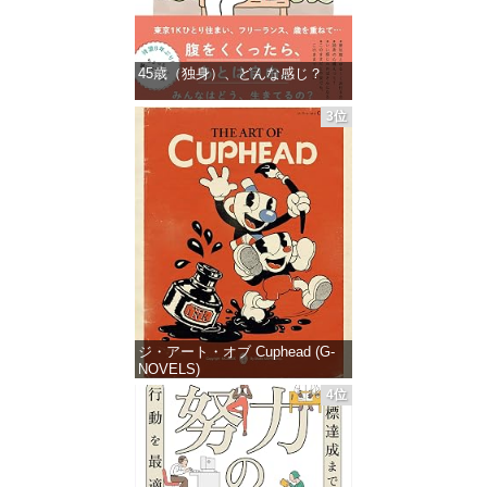
45歳（独身）、どんな感じ？
価格：¥1,359
3位
ジ・アート・オブ Cuphead (G-
NOVELS)
4位
価格：¥4,400