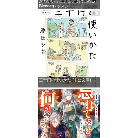
かわいいミニチュアではじめる
Blenderレッスン
8位
価格：¥499
三千円の使いかた (中公文庫)
価格：¥862
9位