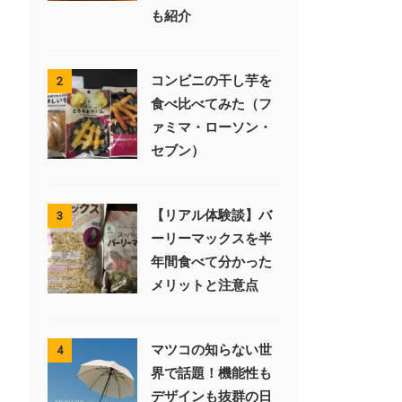
も紹介
コンビニの干し芋を
2
食べ比べてみた（フ
ァミマ・ローソン・
セブン）
【リアル体験談】バ
3
ーリーマックスを半
年間食べて分かった
メリットと注意点
マツコの知らない世
4
界で話題！機能性も
デザインも抜群の日