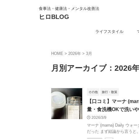
食事法・健康法・メンタル改善法
ヒロBLOG
ライフスタイル
HOME
>
2026年
>
3月
月別アーカイブ：2026年
その他
旅行・散策
【口コミ】マーナ (mar
量・食洗機OKで洗い
2026/3/9
マーナ (marna) Dail
だった まず結論から言うと