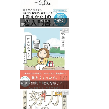
こうやって、考える。 (PHP文
庫)
2位
価格：¥649
45歳（独身）、どんな感じ？
価格：¥715
3位