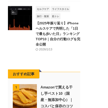
セルフケア
ライフスタイル
旅行・散策
筋トレ
【2025年振り返り】iPhone
ヘルスケアで判明した「1日
で最も歩いた日」ランキング
TOP10｜自分の行動ログを完
全公開
2026/1/13
おすすめ記事
Amazonで買える干
1
し芋ベスト10（国
産・無添加中心）｜
コスパと保存のコツ