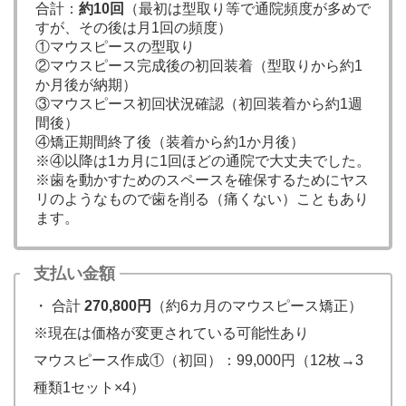
合計：
約10回
（最初は型取り等で通院頻度が多めで
すが、その後は月1回の頻度）
①マウスピースの型取り
②マウスピース完成後の初回装着（型取りから約1
か月後が納期）
③マウスピース初回状況確認（初回装着から約1週
間後）
④矯正期間終了後（装着から約1か月後）
※④以降は1カ月に1回ほどの通院で大丈夫でした。
※歯を動かすためのスペースを確保するためにヤス
リのようなもので歯を削る（痛くない）こともあり
ます。
支払い金額
・ 合計
270,800円
（約6カ月のマウスピース矯正）
※現在は価格が変更されている可能性あり
マウスピース作成①（初回）：99,000円（12枚→3
種類1セット×4）