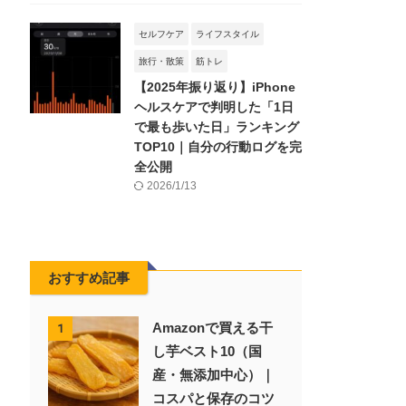
セルフケア
ライフスタイル
旅行・散策
筋トレ
【2025年振り返り】iPhone
ヘルスケアで判明した「1日
で最も歩いた日」ランキング
TOP10｜自分の行動ログを完
全公開
2026/1/13
おすすめ記事
Amazonで買える干
1
し芋ベスト10（国
産・無添加中心）｜
コスパと保存のコツ