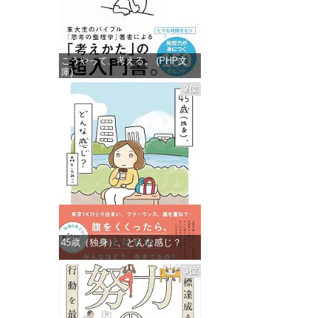
こうやって、考える。 (PHP文
庫)
2位
価格：¥649
45歳（独身）、どんな感じ？
価格：¥1,359
3位