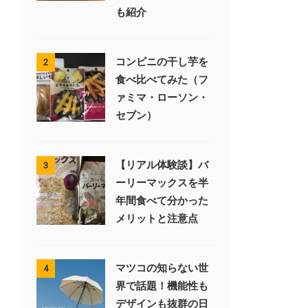
も紹介
コンビニの干し芋を
2
食べ比べてみた（フ
ァミマ・ローソン・
セブン）
【リアル体験談】バ
3
ーリーマックスを半
年間食べて分かった
メリットと注意点
マツコの知らない世
4
界で話題！機能性も
デザインも抜群の日