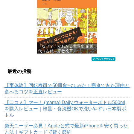
「なぜ？」がわかる世界史 前近
代（古代～宗教改革）
価格：¥1,426
最近の投稿
【実体験】回転寿司で50皿食べてみた！完食できた理由と
食べるコツを正直レビュー
【口コミ】マーナ (marna) Daily ウォーターボトル500ml
を購入レビュー｜軽量・食洗機OKで洗いやすい日本製ボ
トル
楽天ユーザー必見！Apple公式で最新iPhoneを安く買った
方法｜ギフトカードで賢く節約