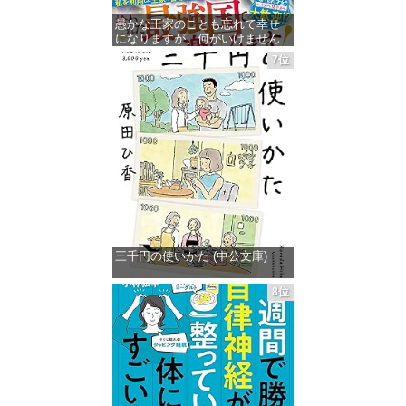
愚かな王家のことも忘れて幸せ
になりますが、何がいけません
の？～婚約破棄された隠れ才女
7位
の完璧な人生計画～【電子限定
SS付き】 (ベリーズファンタジ
ー)
価格：¥1,455
三千円の使いかた (中公文庫)
価格：¥862
8位