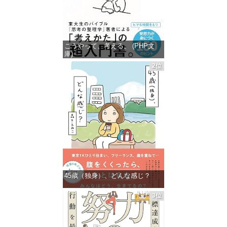
こうやって、考える。 (PHP文
庫)
2位
価格：¥649
45歳（独身）、どんな感じ？
価格：¥1,359
3位