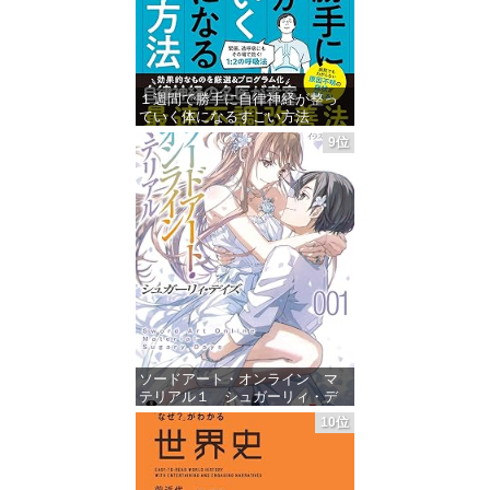
１週間で勝手に自律神経が整っ
ていく体になるすごい方法
9位
価格：¥941
ソードアート・オンライン マ
テリアル１ シュガーリィ・デ
イズ (電撃文庫)
10位
価格：¥880