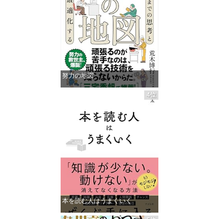
努力の地図
価格：¥1,485
4位
本を読む人はうまくいく
価格：¥1,485