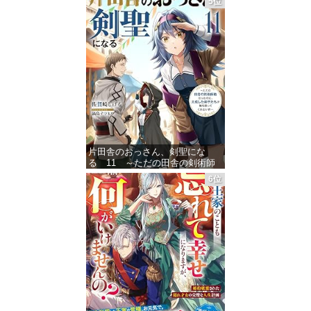
5位
片田舎のおっさん、剣聖にな
る 11 ～ただの田舎の剣術師
範だったのに、大成した弟子た
6位
ちが俺を放ってくれない件～ (デ
ジタル版SQEXノベル)
価格：¥1,430