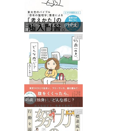
こうやって、考える。 (PHP文
庫)
2位
価格：¥649
45歳（独身）、どんな感じ？
価格：¥715
3位