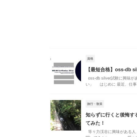
資格
【最短合格】oss-db s
oss-db silver試験に興
い」 はじめに 最近、仕事でA
旅行・散策
知らずに行くと後悔す
てみた！
等々力渓谷に興味がある人