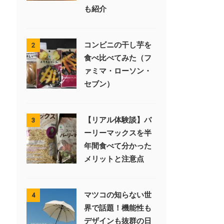
も紹介
コンビニの干し芋を
2
食べ比べてみた（フ
ァミマ・ローソン・
セブン）
【リアル体験談】バ
3
ーリーマックスを半
年間食べて分かった
メリットと注意点
マツコの知らない世
4
界で話題！機能性も
デザインも抜群の日