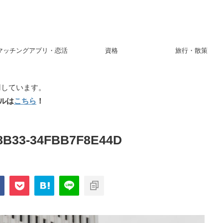
マッチングアプリ・恋活
資格
旅行・散策
用しています。
ルは
こちら
！
8B33-34FBB7F8E44D