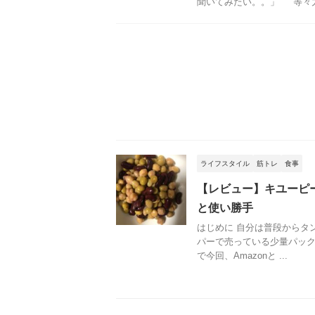
聞いてみたい。。」 等々力
ライフスタイル
筋トレ
食事
【レビュー】キユーピ
と使い勝手
はじめに 自分は普段からタ
パーで売っている少量パッ
で今回、Amazonと ...