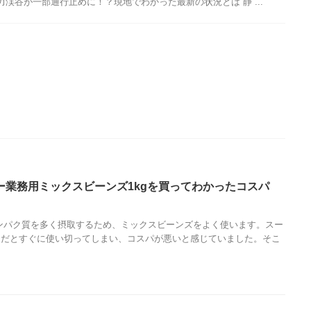
渓谷が一部通行止めに！？現地でわかった最新の状況とは 静 ...
ー業務用ミックスビーンズ1kgを買ってわかったコスパ
ンパク質を多く摂取するため、ミックスビーンズをよく使います。スー
クだとすぐに使い切ってしまい、コスパが悪いと感じていました。そこ