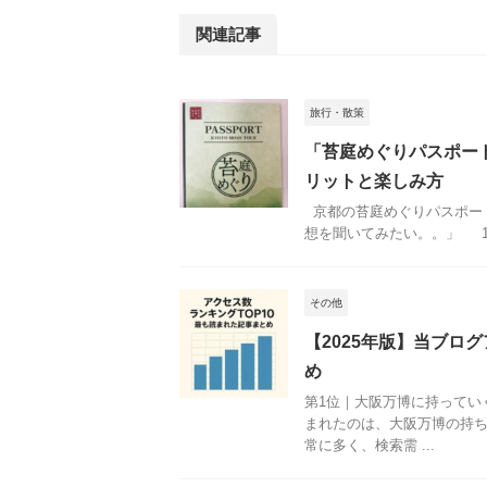
関連記事
旅行・散策
「苔庭めぐりパスポー
リットと楽しみ方
京都の苔庭めぐりパスポー
想を聞いてみたい。。」 1.
その他
【2025年版】当ブロ
め
第1位｜大阪万博に持っていく
まれたのは、大阪万博の持
常に多く、検索需 ...