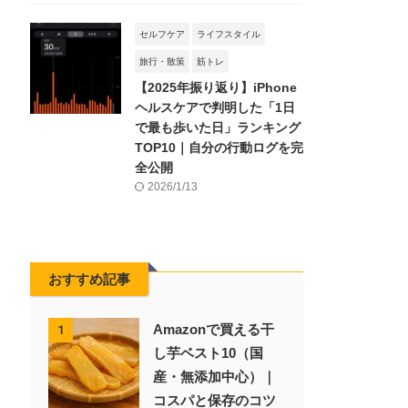
セルフケア
ライフスタイル
旅行・散策
筋トレ
【2025年振り返り】iPhone
ヘルスケアで判明した「1日
で最も歩いた日」ランキング
TOP10｜自分の行動ログを完
全公開
2026/1/13
おすすめ記事
Amazonで買える干
1
し芋ベスト10（国
産・無添加中心）｜
コスパと保存のコツ