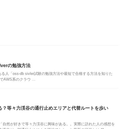
ilverの勉強方法
味がある人「oss-db sivler試験の勉強方法や最短で合格する方法を知りた
WS系のクラウ ...
る？等々力渓谷の通行止めエリアと代替ルートを歩い
「自然が好きで等々力渓谷に興味がある。。実際に訪れた人の感想を