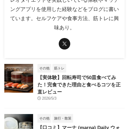
レオダイエットを実践しいている体験やマッチ
ングアプリを使用した経験などをブログに書い
ています。セルフケアや食事方法、筋トレに興
味あり。
その他
筋トレ
【実体験】回転寿司で50皿食べてみ
た！完食できた理由と食べるコツを正
直レビュー
2026/5/3
その他
旅行・散策
【口コミ】マーナ (marna) Daily ウォ