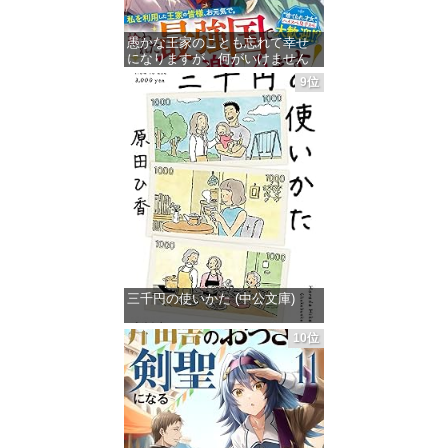
愚かな王家のことも忘れて幸せ
になりますが、何がいけません
の？～婚約破棄された隠れ才女
9位
の完璧な人生計画～【電子限定
SS付き】 (ベリーズファンタジ
ー)
価格：¥1,455
三千円の使いかた (中公文庫)
価格：¥862
10位