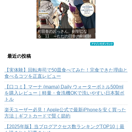
片田舎のおっさん、剣聖にな
る 11 ～ただの田舎の剣術師
範だったのに、大成した弟子た
ちが俺を放ってくれない件～ (デ
ジタル版SQEXノベル)
最近の投稿
価格：¥1,430
【実体験】回転寿司で50皿食べてみた！完食できた理由と
食べるコツを正直レビュー
【口コミ】マーナ (marna) Daily ウォーターボトル500ml
を購入レビュー｜軽量・食洗機OKで洗いやすい日本製ボ
トル
楽天ユーザー必見！Apple公式で最新iPhoneを安く買った
方法｜ギフトカードで賢く節約
【2025年版】当ブログアクセス数ランキングTOP10｜最