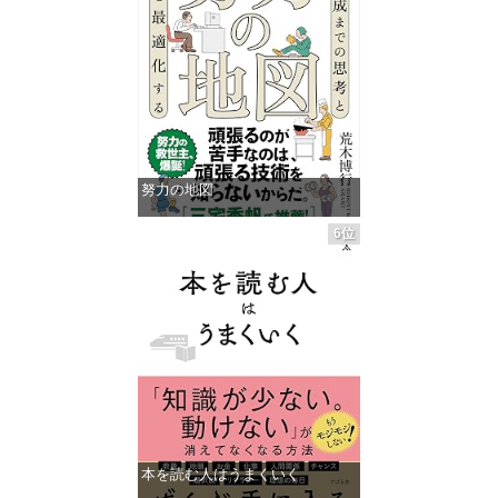
努力の地図
価格：¥1,485
6位
本を読む人はうまくいく