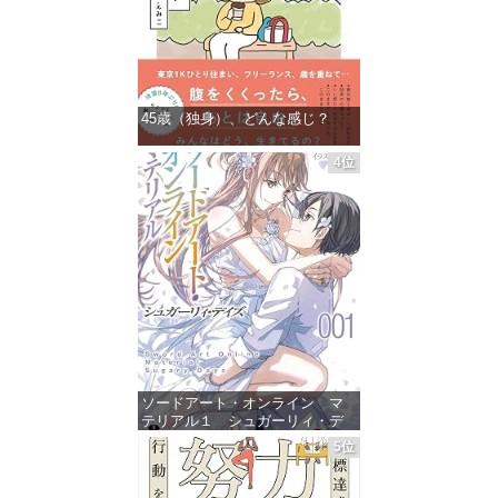
45歳（独身）、どんな感じ？
価格：¥1,359
4位
ソードアート・オンライン マ
テリアル１ シュガーリィ・デ
イズ (電撃文庫)
5位
価格：¥880