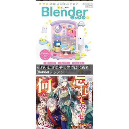
価格：¥1,485
7位
かわいいミニチュアではじめる
Blenderレッスン
8位
価格：¥499