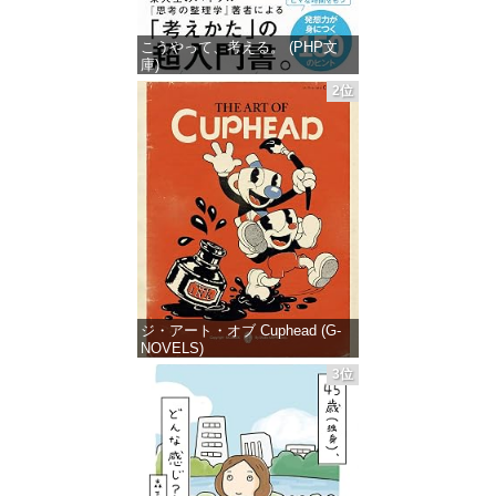
こうやって、考える。 (PHP文
庫)
2位
価格：¥649
ジ・アート・オブ Cuphead (G-
NOVELS)
3位
価格：¥4,400