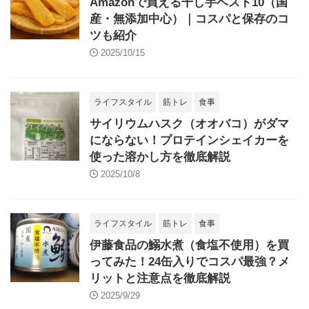
Amazonで買える干し芋ベスト10（国
産・無添加中心）｜コスパと保存のコ
ツも紹介
2025/10/15
ライフスタイル
筋トレ
食事
サイリウムハスク（オオバコ）がダマ
にならない！プロテインシェイカーを
使った溶かし方を徹底解説
2025/10/8
ライフスタイル
筋トレ
食事
伊藤食品の鰯水煮（食塩不使用）を買
ってみた！24缶入りでコスパ最強？メ
リットと注意点を徹底解説
2025/9/29