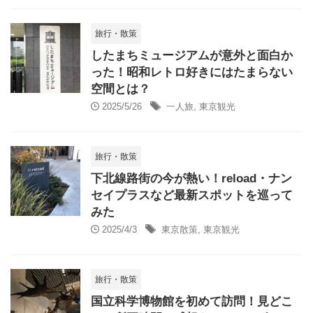
旅行・散策
したまちミュージアムが意外と面白か
った！昭和レトロ好きにはたまらない
空間とは？
2025/5/26
一人旅
,
東京観光
旅行・散策
下北線路街の今が熱い！reload・ナン
セイプラスなど最新スポットを巡って
みた
2025/4/3
東京散策
,
東京観光
旅行・散策
国立科学博物館を初めて訪問！見どこ