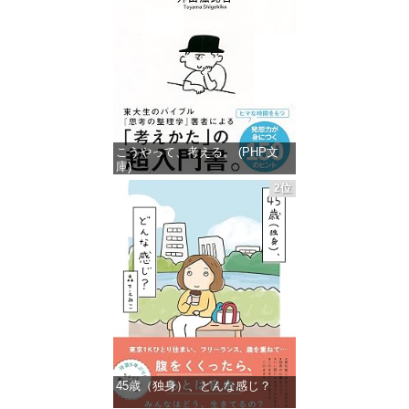
こうやって、考える。 (PHP文
庫)
2位
価格：¥649
45歳（独身）、どんな感じ？