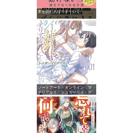
本を読む人はうまくいく
価格：¥1,485
5位
ソードアート・オンライン マ
テリアル１ シュガーリィ・デ
イズ (電撃文庫)
6位
価格：¥880