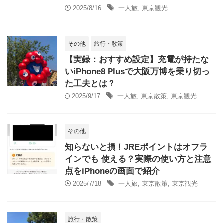
2025/8/16
一人旅
,
東京観光
その他
旅行・散策
【実録：おすすめ設定】充電が持たな
いiPhone8 Plusで大阪万博を乗り切っ
た工夫とは？
2025/9/17
一人旅
,
東京散策
,
東京観光
その他
知らないと損！JREポイントはオフラ
インでも 使える？実際の使い方と注意
点をiPhoneの画面で紹介
2025/7/18
一人旅
,
東京散策
,
東京観光
旅行・散策