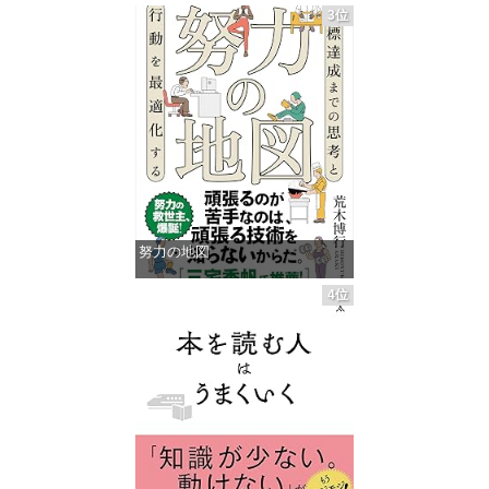
価格：¥1,359
3位
努力の地図
価格：¥1,485
4位