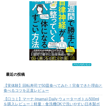
情報科学専門書)
10位
価格：¥4,950
１週間で勝手に自律神経が整っ
ていく体になるすごい方法
価格：¥941
最近の投稿
【実体験】回転寿司で50皿食べてみた！完食できた理由と
食べるコツを正直レビュー
【口コミ】マーナ (marna) Daily ウォーターボトル500ml
を購入レビュー｜軽量・食洗機OKで洗いやすい日本製ボ