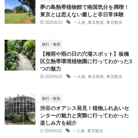
夢の島熱帯植物館で南国気分を満喫！
東京とは思えない癒しと非日常体験
2025/6/22
一人旅
,
東京散策
,
東京観光
旅行・散策
【梅雨や雨の日の穴場スポット】板橋
区立熱帯環境植物園に行ってわかった3
つの魅力
2025/6/22
一人旅
,
東京散策
,
東京観光
旅行・散策
渋谷のオアシス発見！植物ふれあいセ
ンターの魅力と実際に行ってわかった
楽しみ方を紹介
2025/6/22
一人旅
,
東京観光