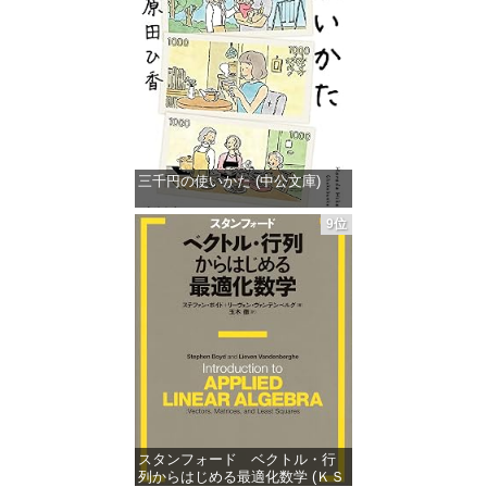
価格：¥1,430
三千円の使いかた (中公文庫)
価格：¥862
9位
スタンフォード ベクトル・行
列からはじめる最適化数学 (ＫＳ