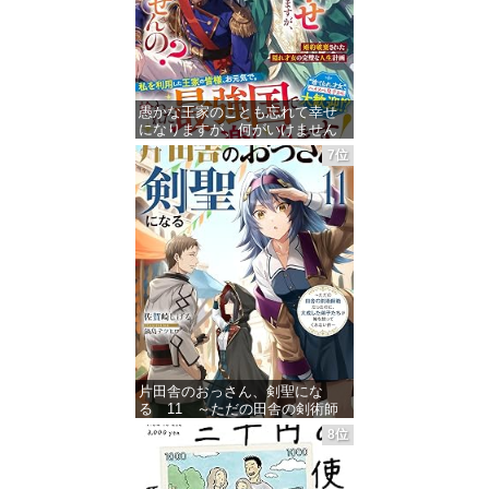
愚かな王家のことも忘れて幸せ
になりますが、何がいけません
の？～婚約破棄された隠れ才女
7位
の完璧な人生計画～【電子限定
SS付き】 (ベリーズファンタジ
ー)
価格：¥1,455
片田舎のおっさん、剣聖にな
る 11 ～ただの田舎の剣術師
範だったのに、大成した弟子た
8位
ちが俺を放ってくれない件～ (デ
ジタル版SQEXノベル)