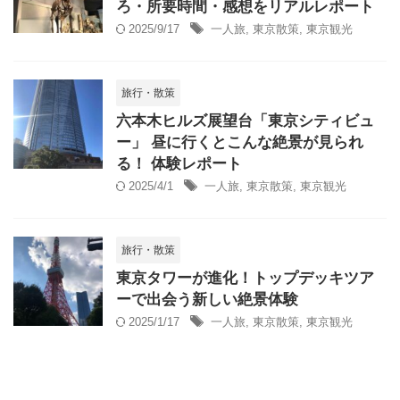
ろ・所要時間・感想をリアルレポート
2025/9/17
一人旅
,
東京散策
,
東京観光
旅行・散策
六本木ヒルズ展望台「東京シティビュ
ー」 昼に行くとこんな絶景が見られ
る！ 体験レポート
2025/4/1
一人旅
,
東京散策
,
東京観光
旅行・散策
東京タワーが進化！トップデッキツア
ーで出会う新しい絶景体験
2025/1/17
一人旅
,
東京散策
,
東京観光