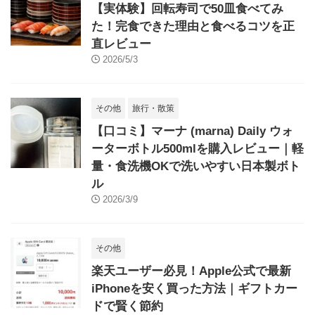
【実体験】回転寿司で50皿食べてみ
た！完食できた理由と食べるコツを正
直レビュー
2026/5/3
その他
旅行・散策
【口コミ】マーナ (marna) Daily ウォ
ーターボトル500mlを購入レビュー｜軽
量・食洗機OKで洗いやすい日本製ボト
ル
2026/3/9
その他
楽天ユーザー必見！Apple公式で最新
iPhoneを安く買った方法｜ギフトカー
ドで賢く節約